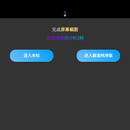
墙】
▼
▼
完成
屏幕截图
页面跳转倒计时
2
秒
进入本站
进入极速纯净版